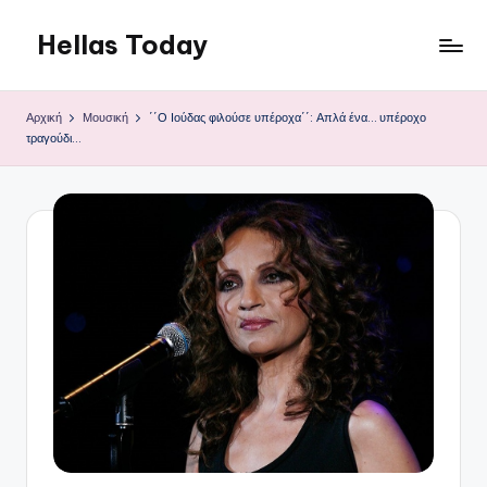
Hellas Today
Μετάβαση
σε
περιεχόμενο
Αρχική
Μουσική
΄΄Ο Ιούδας φιλούσε υπέροχα΄΄: Απλά ένα… υπέροχο
τραγούδι…