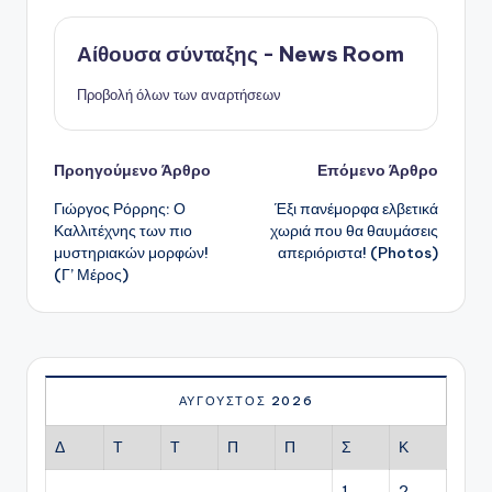
Αίθουσα σύνταξης - News Room
Προβολή όλων των αναρτήσεων
Πλοήγηση
Προηγούμενο Άρθρο
Επόμενο Άρθρο
Γιώργος Ρόρρης: Ο
Έξι πανέμορφα ελβετικά
δημοσιεύσεων
Καλλιτέχνης των πιο
χωριά που θα θαυμάσεις
μυστηριακών μορφών!
απεριόριστα! (Photos)
(Γ’ Μέρος)
ΑΎΓΟΥΣΤΟΣ 2026
Δ
Τ
Τ
Π
Π
Σ
Κ
1
2