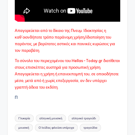
Απαγορεύεται από το δίκαιο της Πνευμ. Ιδιοκτησίας η
καθ΄οιονδήποτε τρόπο παράνομη χρήση/ιδιοποίηση του
παρόντος, με βαρύτατες αστικές και ποινικές κυρώσεις για
τον παραβάτη.
Το σύνολο του περιεχομένου του Hellas-Today.gr διατίθεται
στους επισκέπτες αυστηρά για προσωπική χρήση.
Απαγορεύεται η χρήση ή επανεκπομπή του, σε οποιοδήποτε
μέσo, μετά από ή χωρίς επεξεργασία, αν δεν υπάρχει
γραπτή άδεια του εκδότη.
Π
Ετικέτες:
Γλυκερία
ελληνική μουσική
ελληνικό τραγούδι
μουσική
Ο Ιούδας φιλούσε υπέροχα
τραγούδια