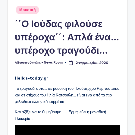
Αναρτήθηκε
Μουσική
σε
΄΄Ο Ιούδας φιλούσε
υπέροχα΄΄: Απλά ένα…
υπέροχο τραγούδι…
Αίθουσα σύνταξης - News Room
12 Φεβρουαρίου, 2020
Συγγραφέας:
Hellas-today.gr
Το τραγούδι αυτό… σε μουσική του Πλούταρχου Ρεμπούτσικα
και σε στίχους του Ηλία Κατσούλη… είναι ένα από τα πιο
μελωδικά ελληνικά κομμάτια…
Και αξίζει να το θυμηθούμε… – Ερμηνεύει η μοναδική
Γλυκερία…