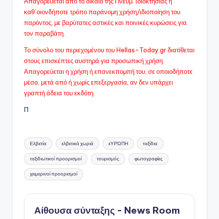
Απαγορεύεται από το δίκαιο της Πνευμ. Ιδιοκτησίας η
καθ΄οιονδήποτε τρόπο παράνομη χρήση/ιδιοποίηση του
παρόντος, με βαρύτατες αστικές και ποινικές κυρώσεις για
τον παραβάτη.
Το σύνολο του περιεχομένου του Hellas-Today.gr διατίθεται
στους επισκέπτες αυστηρά για προσωπική χρήση.
Απαγορεύεται η χρήση ή επανεκπομπή του, σε οποιοδήποτε
μέσo, μετά από ή χωρίς επεξεργασία, αν δεν υπάρχει
γραπτή άδεια του εκδότη.
Π
Ετικέτες:
Ελβετία
ελβετικά χωριά
εΥΡΏΠΗ
ταξίδια
ταξιδιωτικοί προορισμοί
τουρισμός
φωτογραφίες
χειμερινοί προορισμοί
Αίθουσα σύνταξης - News Room