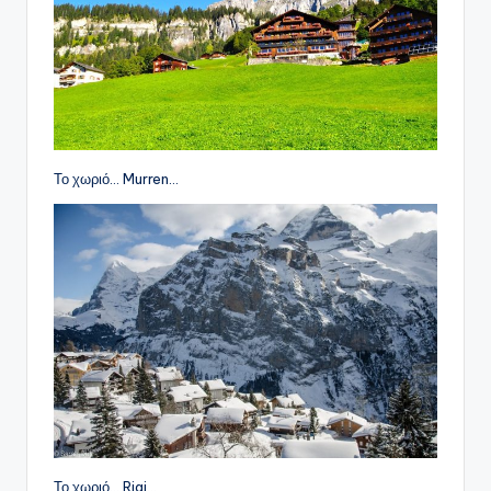
Το χωριό… Murren…
Το χωριό… Rigi…