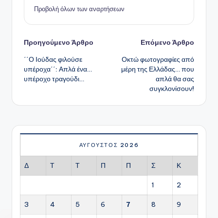
Προβολή όλων των αναρτήσεων
Πλοήγηση
Προηγούμενο Άρθρο
Επόμενο Άρθρο
΄΄Ο Ιούδας φιλούσε
Οκτώ φωτογραφίες από
δημοσιεύσεων
υπέροχα΄΄: Απλά ένα…
μέρη της Ελλάδας… που
υπέροχο τραγούδι…
απλά θα σας
συγκλονίσουν!
ΑΎΓΟΥΣΤΟΣ 2026
Δ
Τ
Τ
Π
Π
Σ
Κ
1
2
3
4
5
6
7
8
9