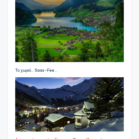
Το χωριό… Saas-Fee…