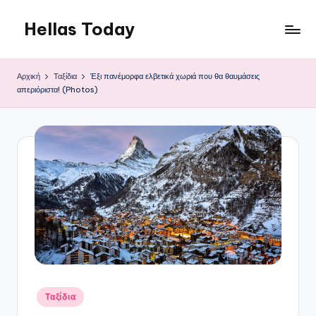
Hellas Today
Μετάβαση
σε
περιεχόμενο
Αρχική
Ταξίδια
Έξι πανέμορφα ελβετικά χωριά που θα θαυμάσεις
απεριόριστα! (Photos)
Αναρτήθηκε
Ταξίδια
σε