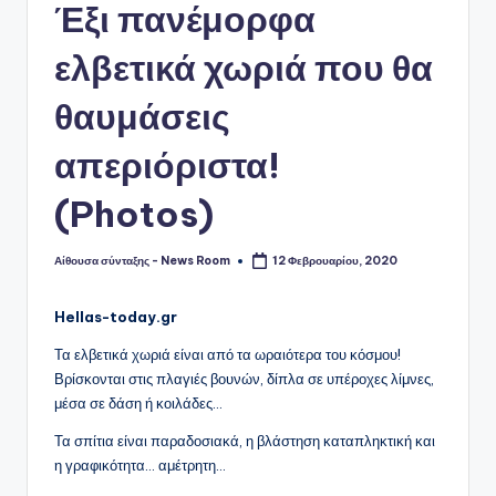
Έξι πανέμορφα
ελβετικά χωριά που θα
θαυμάσεις
απεριόριστα!
(Photos)
Αίθουσα σύνταξης - News Room
12 Φεβρουαρίου, 2020
Συγγραφέας:
Hellas-today.gr
Τα ελβετικά χωριά είναι από τα ωραιότερα του κόσμου!
Βρίσκονται στις πλαγιές βουνών, δίπλα σε υπέροχες λίμνες,
μέσα σε δάση ή κοιλάδες…
Τα σπίτια είναι παραδοσιακά, η βλάστηση καταπληκτική και
η γραφικότητα… αμέτρητη…