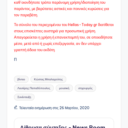
καθ΄οιονδήποτε τρόπο παράνομη χρήση/ιδιοποίηση του
παρόντος, με βαρύτατες αστικές και ποινικές κυρώσεις για
τον παραβάτη.
Το σύνολο του περιεχομένου του Hellas-Today.gr διατίθεται
στους επισκέπτες αυστηρά για προσωπική χρήση.
Απαγορεύεται η χρήση ή επανεκπομπή του, σε οποιοδήποτε
μέσo, μετά από ή χωρίς επεξεργασία, αν δεν υπάρχει
γραπτή άδεια του εκδότη.
Π
Ετικέτες:
βίντεο
Κώστας Μπαλαχούτης
Λευτέρης Παπαδόπουλος
μουσική
στιχουργός
Συνέντευξη
Τελευταία ενημέρωση στις 26 Μαρτίου, 2020
Αίθουσα σύνταξης - News Room