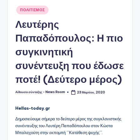
Αναρτήθηκε
ΠΟΛΙΤΙΣΜΟΣ
σε
Λευτέρης
Παπαδόπουλος: Η πιο
συγκινητική
συνέντευξη που έδωσε
ποτέ! (Δεύτερο μέρος)
Αίθουσα σύνταξης - News Room
23 Μαρτίου, 2020
Συγγραφέας:
Hellas-today.gr
Δημοσιεύουμε σήμερα το δεύτερο μέρος της συγκλονιστικής
συνέντευξης του Λευτέρη Παπαδόπουλου στον Κώστα
Μπαλαχούτη στην εκπομπή ΄΄Κατάθεση ψυχής΄΄.