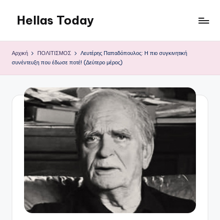
Hellas Today
Μετάβαση
σε
περιεχόμενο
Αρχική
ΠΟΛΙΤΙΣΜΟΣ
Λευτέρης Παπαδόπουλος: Η πιο συγκινητική
συνέντευξη που έδωσε ποτέ! (Δεύτερο μέρος)