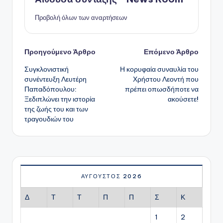
Προβολή όλων των αναρτήσεων
Πλοήγηση
Προηγούμενο Άρθρο
Επόμενο Άρθρο
Συγκλονιστική
Η κορυφαία συναυλία του
δημοσιεύσεων
συνέντευξη Λευτέρη
Χρήστου Λεοντή που
Παπαδόπουλου:
πρέπει οπωσδήποτε να
Ξεδιπλώνει την ιστορία
ακούσετε!
της ζωής του και των
τραγουδιών του
ΑΎΓΟΥΣΤΟΣ 2026
Δ
Τ
Τ
Π
Π
Σ
Κ
1
2