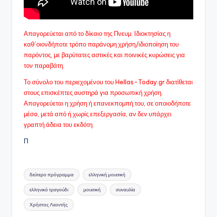
Απαγορεύεται από το δίκαιο της Πνευμ. Ιδιοκτησίας η
καθ΄οιονδήποτε τρόπο παράνομη χρήση/ιδιοποίηση του
παρόντος, με βαρύτατες αστικές και ποινικές κυρώσεις για
τον παραβάτη.
Το σύνολο του περιεχομένου του Hellas-Today.gr διατίθεται
στους επισκέπτες αυστηρά για προσωπική χρήση.
Απαγορεύεται η χρήση ή επανεκπομπή του, σε οποιοδήποτε
μέσo, μετά από ή χωρίς επεξεργασία, αν δεν υπάρχει
γραπτή άδεια του εκδότη.
Π
Ετικέτες:
δεύτερο πρόγραμμα
ελληνική μουσική
ελληνικό τραγούδι
μουσική
συναυλία
Χρήστος Λεοντής