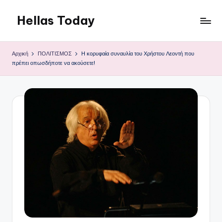
Hellas Today
Μετάβαση
σε
περιεχόμενο
Αρχική
ΠΟΛΙΤΙΣΜΟΣ
Η κορυφαία συναυλία του Χρήστου Λεοντή που
πρέπει οπωσδήποτε να ακούσετε!