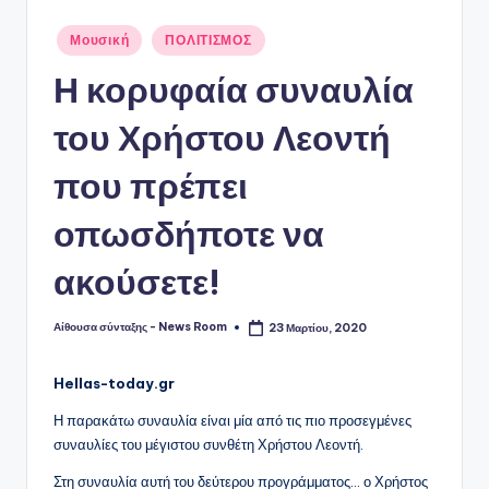
Αναρτήθηκε
Μουσική
ΠΟΛΙΤΙΣΜΟΣ
σε
Η κορυφαία συναυλία
του Χρήστου Λεοντή
που πρέπει
οπωσδήποτε να
ακούσετε!
Αίθουσα σύνταξης - News Room
23 Μαρτίου, 2020
Συγγραφέας:
Hellas-today.gr
Η παρακάτω συναυλία είναι μία από τις πιο προσεγμένες
συναυλίες του μέγιστου συνθέτη Χρήστου Λεοντή.
Στη συναυλία αυτή του δεύτερου προγράμματος… ο Χρήστος