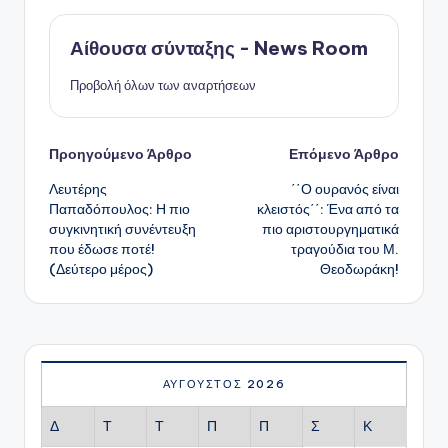
Αίθουσα σύνταξης - News Room
Προβολή όλων των αναρτήσεων
Πλοήγηση
Προηγούμενο Άρθρο
Επόμενο Άρθρο
Λευτέρης
΄΄Ο ουρανός είναι
δημοσιεύσεων
Παπαδόπουλος: Η πιο
κλειστός΄΄: Ένα από τα
συγκινητική συνέντευξη
πιο αριστουργηματικά
που έδωσε ποτέ!
τραγούδια του Μ.
(Δεύτερο μέρος)
Θεοδωράκη!
ΑΎΓΟΥΣΤΟΣ 2026
Δ
Τ
Τ
Π
Π
Σ
Κ