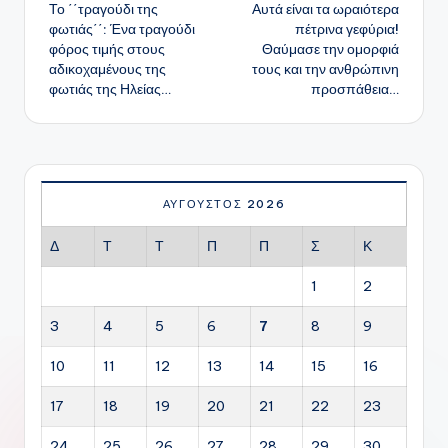
Το ΄΄τραγούδι της
Αυτά είναι τα ωραιότερα
δημοσιεύσεων
φωτιάς΄΄: Ένα τραγούδι
πέτρινα γεφύρια!
φόρος τιμής στους
Θαύμασε την ομορφιά
αδικοχαμένους της
τους και την ανθρώπινη
φωτιάς της Ηλείας…
προσπάθεια…
ΑΎΓΟΥΣΤΟΣ 2026
Δ
Τ
Τ
Π
Π
Σ
Κ
1
2
3
4
5
6
7
8
9
10
11
12
13
14
15
16
17
18
19
20
21
22
23
24
25
26
27
28
29
30