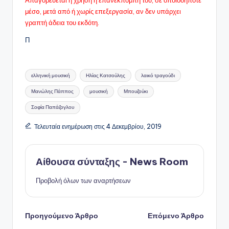
Απαγορεύεται η χρήση ή επανεκπομπή του, σε οποιοδήποτε
μέσo, μετά από ή χωρίς επεξεργασία, αν δεν υπάρχει
γραπτή άδεια του εκδότη.
Π
Ετικέτες:
ελληνική μουσική
Ηλίας Κατσούλης
λαικό τραγούδι
Μανώλης Πάππος
μουσική
Μπουζούκι
Σοφία Παπάζογλου
Τελευταία ενημέρωση στις 4 Δεκεμβρίου, 2019
Αίθουσα σύνταξης - News Room
Προβολή όλων των αναρτήσεων
Πλοήγηση
Προηγούμενο Άρθρο
Επόμενο Άρθρο