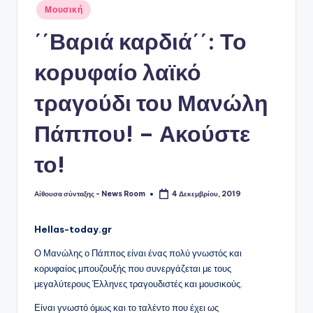
Αναρτήθηκε
Μουσική
σε
΄΄Βαριά καρδιά΄΄: Το
κορυφαίο λαϊκό
τραγούδι του Μανώλη
Πάππου! – Ακούστε
το!
Αίθουσα σύνταξης - News Room
4 Δεκεμβρίου, 2019
Συγγραφέας:
Hellas-today.gr
Ο Μανώλης ο Πάππος είναι ένας πολύ γνωστός και
κορυφαίος μπουζουξής που συνεργάζεται με τους
μεγαλύτερους Έλληνες τραγουδιστές και μουσικούς.
Είναι γνωστό όμως και το ταλέντο που έχει ως