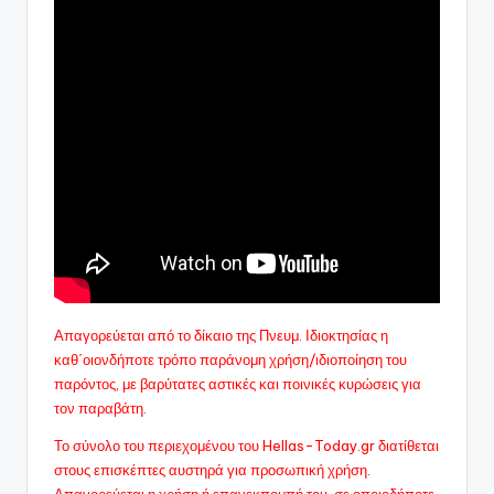
Απαγορεύεται από το δίκαιο της Πνευμ. Ιδιοκτησίας η
καθ΄οιονδήποτε τρόπο παράνομη χρήση/ιδιοποίηση του
παρόντος, με βαρύτατες αστικές και ποινικές κυρώσεις για
τον παραβάτη.
Το σύνολο του περιεχομένου του Hellas-Today.gr διατίθεται
στους επισκέπτες αυστηρά για προσωπική χρήση.