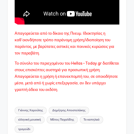
Απαγορεύεται από το δίκαιο της Πνευμ. Ιδιοκτησίας η
καθ΄οιονδήποτε τρόπο παράνομη χρήση/ιδιοποίηση του
παρόντος, με βαρύτατες αστικές και ποινικές κυρώσεις για
τον παραβάτη.
Το σύνολο του περιεχομένου του Hellas-Today.gr διατίθεται
στους επισκέπτες αυστηρά για προσωπική χρήση.
Απαγορεύεται η χρήση ή επανεκπομπή του, σε οποιοδήποτε
μέσo, μετά από ή χωρίς επεξεργασία, αν δεν υπάρχει
γραπτή άδεια του εκδότη.
Ετικέτες:
Γιάννης Χαρούλης
Δημήτρης Αποστολάκης
ελληνική μουσική
Μίλτος Παχαλίδης
Το καπηλειό
τραγούδι