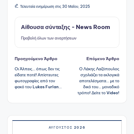
Τελευταία ενημέρωση στις 30 Μαΐου, 2025
Αίθουσα σύνταξης - News Room
Προβολή όλων των αναρτήσεων
Πλοήγηση
Προηγούμενο Άρθρο
Επόμενο Άρθρο
Οι Άλπεις… όπως δεν τις
Ο Λάκης Λαζόπουλος
δημοσιεύσεων
είδατε ποτέ! Απίστευτες
σχολιάζει τα εκλογικά
φωτογραφίες από τον
αποτελέσματα… με το
φακό του Lukas Furlan…
δικό του… μοναδικό
τρόπο! Δείτε το Video!
ΑΎΓΟΥΣΤΟΣ 2026