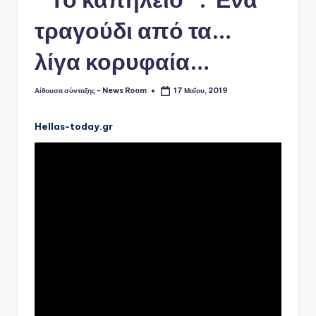
τραγούδι από τα…
λίγα κορυφαία…
Αίθουσα σύνταξης - News Room
17 Μαΐου, 2019
Συγγραφέας:
Hellas-today.gr