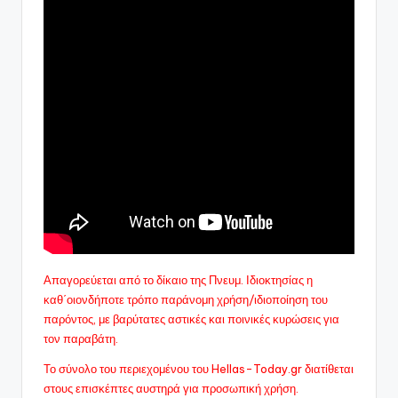
Απαγορεύεται από το δίκαιο της Πνευμ. Ιδιοκτησίας η
καθ΄οιονδήποτε τρόπο παράνομη χρήση/ιδιοποίηση του
παρόντος, με βαρύτατες αστικές και ποινικές κυρώσεις για
τον παραβάτη.
Το σύνολο του περιεχομένου του Hellas-Today.gr διατίθεται
στους επισκέπτες αυστηρά για προσωπική χρήση.