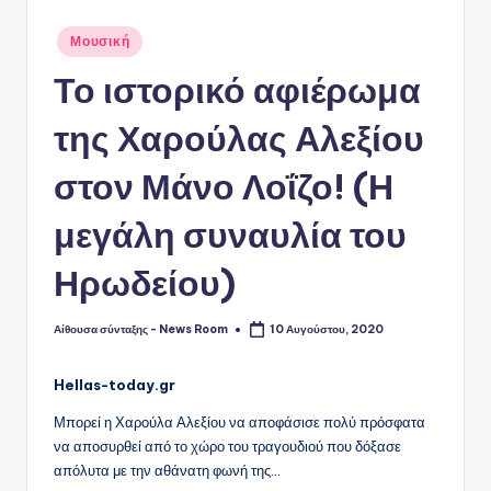
Αναρτήθηκε
Μουσική
σε
Το ιστορικό αφιέρωμα
της Χαρούλας Αλεξίου
στον Μάνο Λοΐζο! (Η
μεγάλη συναυλία του
Ηρωδείου)
Αίθουσα σύνταξης - News Room
10 Αυγούστου, 2020
Συγγραφέας:
Hellas-today.gr
Μπορεί η Χαρούλα Αλεξίου να αποφάσισε πολύ πρόσφατα
να αποσυρθεί από το χώρο του τραγουδιού που δόξασε
απόλυτα με την αθάνατη φωνή της…