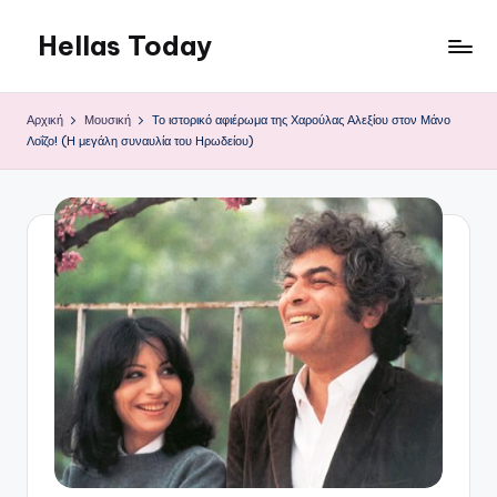
Hellas Today
Μετάβαση
σε
περιεχόμενο
Αρχική
Μουσική
Το ιστορικό αφιέρωμα της Χαρούλας Αλεξίου στον Μάνο
Λοΐζο! (Η μεγάλη συναυλία του Ηρωδείου)