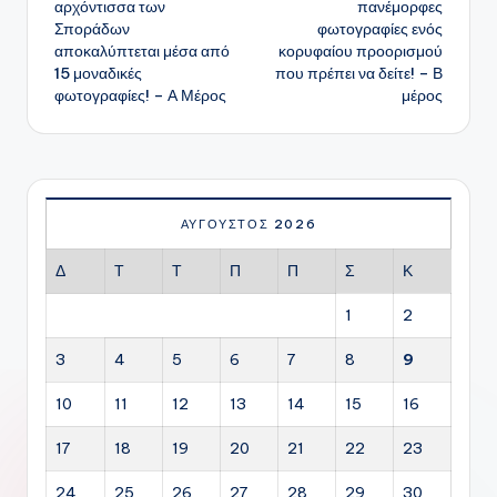
αρχόντισσα των
πανέμορφες
Σποράδων
φωτογραφίες ενός
αποκαλύπτεται μέσα από
κορυφαίου προορισμού
15 μοναδικές
που πρέπει να δείτε! – Β
φωτογραφίες! – Α Μέρος
μέρος
ΑΎΓΟΥΣΤΟΣ 2026
Δ
Τ
Τ
Π
Π
Σ
Κ
1
2
3
4
5
6
7
8
9
10
11
12
13
14
15
16
17
18
19
20
21
22
23
24
25
26
27
28
29
30