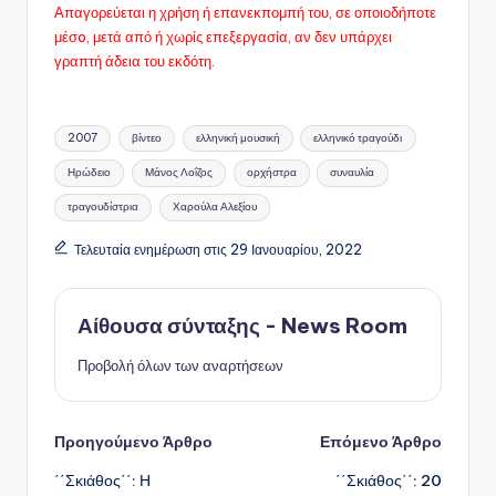
Απαγορεύεται η χρήση ή επανεκπομπή του, σε οποιοδήποτε
μέσo, μετά από ή χωρίς επεξεργασία, αν δεν υπάρχει
γραπτή άδεια του εκδότη.
Ετικέτες:
2007
βίντεο
ελληνική μουσική
ελληνικό τραγούδι
Ηρώδειο
Μάνος Λοΐζος
ορχήστρα
συναυλία
τραγουδίστρια
Χαρούλα Αλεξίου
Τελευταία ενημέρωση στις 29 Ιανουαρίου, 2022
Αίθουσα σύνταξης - News Room
Προβολή όλων των αναρτήσεων
Πλοήγηση
Προηγούμενο Άρθρο
Επόμενο Άρθρο
΄΄Σκιάθος΄΄: Η
΄΄Σκιάθος΄΄: 20
δημοσιεύσεων