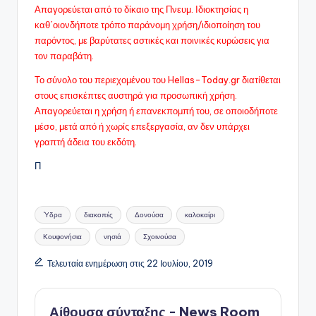
Απαγορεύεται από το δίκαιο της Πνευμ. Ιδιοκτησίας η
καθ΄οιονδήποτε τρόπο παράνομη χρήση/ιδιοποίηση του
παρόντος, με βαρύτατες αστικές και ποινικές κυρώσεις για
τον παραβάτη.
Το σύνολο του περιεχομένου του Hellas-Today.gr διατίθεται
στους επισκέπτες αυστηρά για προσωπική χρήση.
Απαγορεύεται η χρήση ή επανεκπομπή του, σε οποιοδήποτε
μέσo, μετά από ή χωρίς επεξεργασία, αν δεν υπάρχει
γραπτή άδεια του εκδότη.
Π
Ετικέτες:
'Υδρα
διακοπές
Δονούσα
καλοκαίρι
Κουφονήσια
νησιά
Σχοινούσα
Τελευταία ενημέρωση στις 22 Ιουλίου, 2019
Αίθουσα σύνταξης - News Room