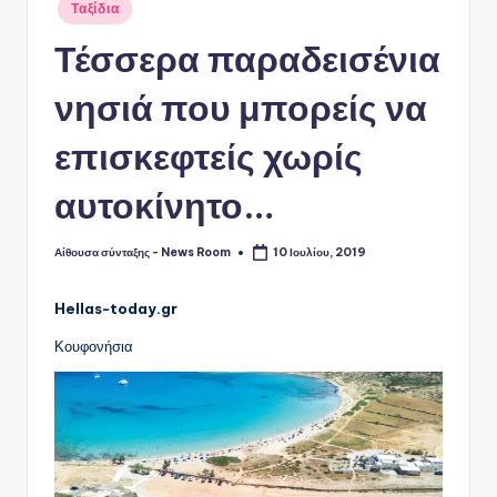
Αναρτήθηκε
Ταξίδια
σε
Τέσσερα παραδεισένια
νησιά που μπορείς να
επισκεφτείς χωρίς
αυτοκίνητο…
Αίθουσα σύνταξης - News Room
10 Ιουλίου, 2019
Συγγραφέας:
Hellas-today.gr
Κουφονήσια