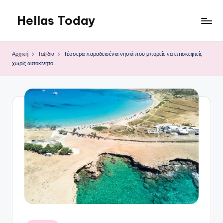
Hellas Today
Μετάβαση
σε
περιεχόμενο
Αρχική
Ταξίδια
Τέσσερα παραδεισένια νησιά που μπορείς να επισκεφτείς
χωρίς αυτοκίνητο…