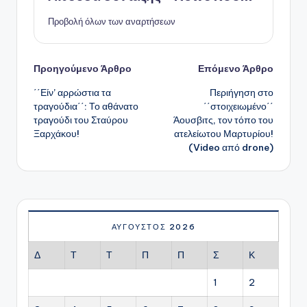
Προβολή όλων των αναρτήσεων
Πλοήγηση
Προηγούμενο Άρθρο
Επόμενο Άρθρο
΄΄Είν’ αρρώστια τα
Περιήγηση στο
δημοσιεύσεων
τραγούδια΄΄: Το αθάνατο
΄΄στοιχειωμένο΄΄
τραγούδι του Σταύρου
Άουσβιτς, τον τόπο του
Ξαρχάκου!
ατελείωτου Μαρτυρίου!
(Video από drone)
ΑΎΓΟΥΣΤΟΣ 2026
Δ
Τ
Τ
Π
Π
Σ
Κ
1
2