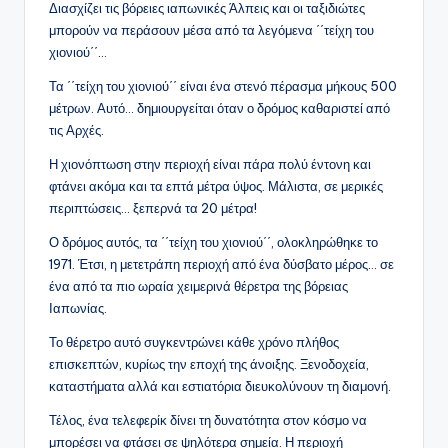
Διασχίζει τις βόρειες ιαπωνικές Άλπεις και οι ταξιδιώτες
μπορούν να περάσουν μέσα από τα λεγόμενα ΄΄τείχη του
χιονιού΄΄…
Τα ΄΄τείχη του χιονιού΄΄ είναι ένα στενό πέρασμα μήκους 500
μέτρων. Αυτό… δημιουργείται όταν ο δρόμος καθαριστεί από
τις Αρχές.
Η χιονόπτωση στην περιοχή είναι πάρα πολύ έντονη και
φτάνει ακόμα και τα επτά μέτρα ύψος. Μάλιστα, σε μερικές
περιπτώσεις… ξεπερνά τα 20 μέτρα!
Ο δρόμος αυτός, τα ΄΄τείχη του χιονιού΄΄, ολοκληρώθηκε το
1971. Έτσι, η μετετράπη περιοχή από ένα δύσβατο μέρος… σε
ένα από τα πιο ωραία χειμερινά θέρετρα της βόρειας
Ιαπωνίας.
Το θέρετρο αυτό συγκεντρώνει κάθε χρόνο πλήθος
επισκεπτών, κυρίως την εποχή της άνοιξης. Ξενοδοχεία,
καταστήματα αλλά και εστιατόρια διευκολύνουν τη διαμονή.
Τέλος, ένα τελεφερίκ δίνει τη δυνατότητα στον κόσμο να
μπορέσει να φτάσει σε ψηλότερα σημεία. Η περιοχή