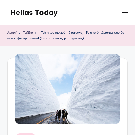
Hellas Today
Μετάβαση
σε
περιεχόμενο
Αρχική
Ταξίδια
΄΄Τείχη του χιονιού΄΄ (Ιαπωνία): Το στενό πέρασμα που θα
σου κόψει την ανάσα! (Εντυπωσιακές φωτογραφίες)