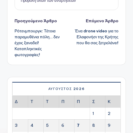
Προβολή όλων των αναρτήσεων
Πλοήγηση
Προηγούμενο Άρθρο
Επόμενο Άρθρο
Ρότενμπουργκ: Τέτοια
Ένα drone video για το
δημοσιεύσεων
παραμυθένια πόλη… δεν
Ελαφονήσι της Κρήτης
έχεις ξαναδεί!
που θα σας ξετρελάνει!
Καταπληκτικές
φωτογραφίες!
ΑΎΓΟΥΣΤΟΣ 2026
Δ
Τ
Τ
Π
Π
Σ
Κ
1
2
3
4
5
6
7
8
9