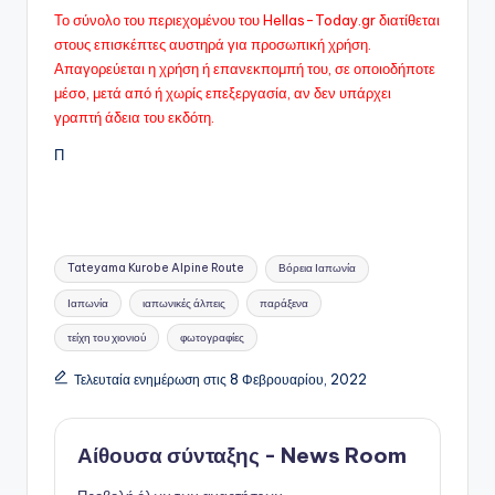
Το σύνολο του περιεχομένου του Hellas-Today.gr διατίθεται
στους επισκέπτες αυστηρά για προσωπική χρήση.
Απαγορεύεται η χρήση ή επανεκπομπή του, σε οποιοδήποτε
μέσo, μετά από ή χωρίς επεξεργασία, αν δεν υπάρχει
γραπτή άδεια του εκδότη.
Π
Ετικέτες:
Tateyama Kurobe Alpine Route
Βόρεια Ιαπωνία
Ιαπωνία
ιαπωνικές άλπεις
παράξενα
τείχη του χιονιού
φωτογραφίες
Τελευταία ενημέρωση στις 8 Φεβρουαρίου, 2022
Αίθουσα σύνταξης - News Room