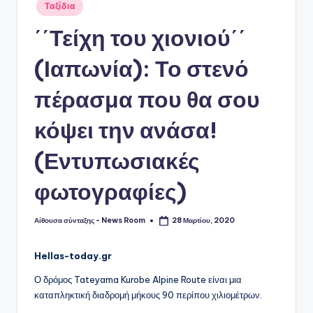
Αναρτήθηκε
Ταξίδια
σε
΄΄Τείχη του χιονιού΄΄
(Ιαπωνία): Το στενό
πέρασμα που θα σου
κόψει την ανάσα!
(Εντυπωσιακές
φωτογραφίες)
Αίθουσα σύνταξης - News Room
28 Μαρτίου, 2020
Συγγραφέας:
Hellas-today.gr
Ο δρόμος Tateyama Kurobe Alpine Route είναι μια
καταπληκτική διαδρομή μήκους 90 περίπου χιλιομέτρων.