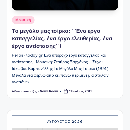
Αναρτήθηκε
Μουσική
σε
Το μεγάλο μας τσίρκο: ΄΄Ένα έργο
καταγγελίας, ένα έργο ελευθερίας, ένα
έργο αντίστασης΄΄!
Hellas-today.gr Ένα υπέροχο έργο καταγγελίας και
αντίστασης... Μουσική: Σταύρος Ξαρχάκος - Στίχοι:
Ιάκωβος Καμπανέλλης Το Μεγάλο Μας Τσίρκο (1974)
Μεγάλα νέα φέρνω από κει πάνω περίμενε μια στάλα ν’
ανασάνω…
Αίθουσα σύνταξης - News Room
11 Ιουλίου, 2019
Συγγραφέας:
ΑΎΓΟΥΣΤΟΣ 2026