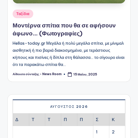
Αναρτήθηκε
Ταξίδια
σε
Μοντέρνα σπίτια που θα σε αφήσουν
άφωνο… (Φωτογραφίες)
Hellas-today.gr Μεγάλα ή πολύ μεγάλα σπίτια, με μίνιμαλ
αισθητική ή πιο βαριά διακοσμημένα, με τεράστιους
κήπους και πισίνες ή δίπλα στη θάλασσα... το σίγουρο είναι
ότι τα παρακάτω σπίτια θα…
Αίθουσα σύνταξης - News Room
15 Μαΐου, 2025
Συγγραφέας:
ΑΎΓΟΥΣΤΟΣ 2026
Δ
Τ
Τ
Π
Π
Σ
Κ
1
2