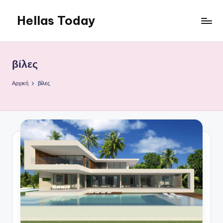
Hellas Today
Μετάβαση
σε
περιεχόμενο
βίλες
Αρχική
βίλες