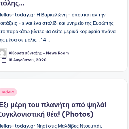
πόλης…
Hellas-today.gr Η Βαρκελώνη - όπου και αν την
οιτάξεις - είναι ένα στολίδι και μνημείο της Ευρώπης.
Στο παρακάτω βίντεο θα δείτε μερικά κορυφαία πλάνα
ης μέσα σε μόλις... 14…
Αίθουσα σύνταξης - News Room
υγγραφέας:
18 Αυγούστου, 2020
ναρτήθηκε
Ταξίδια
ε
Έξι μέρη του πλανήτη από ψηλά!
Συγκλονιστική θέα! (Photos)
Hellas-today.gr Νησί στις Μαλδίβες Ντουμπάι,