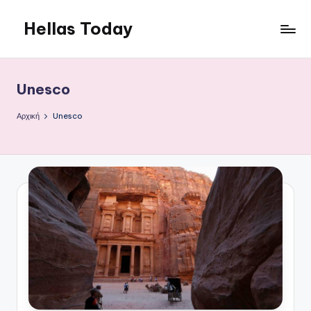
Hellas Today
Μετάβαση
σε
περιεχόμενο
Unesco
Αρχική
Unesco