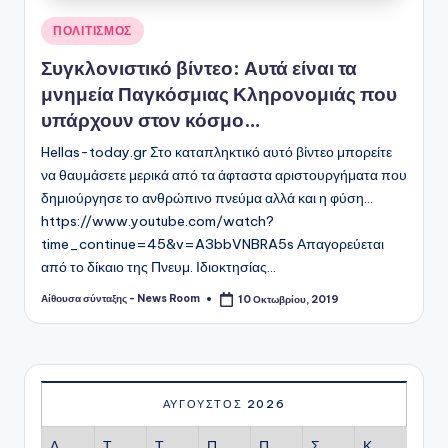
Αναρτήθηκε
ΠΟΛΙΤΙΣΜΟΣ
σε
Συγκλονιστικό βίντεο: Αυτά είναι τα
μνημεία Παγκόσμιας Κληρονομιάς που
υπάρχουν στον κόσμο…
Hellas-today.gr Στο καταπληκτικό αυτό βίντεο μπορείτε
να θαυμάσετε μερικά από τα άφταστα αριστουργήματα που
δημιούργησε το ανθρώπινο πνεύμα αλλά και η φύση...
https://www.youtube.com/watch?
time_continue=45&v=A3bbVNBRA5s Απαγορεύεται
από το δίκαιο της Πνευμ. Ιδιοκτησίας…
Αίθουσα σύνταξης - News Room
10 Οκτωβρίου, 2019
Συγγραφέας:
ΑΎΓΟΥΣΤΟΣ 2026
Δ
Τ
Τ
Π
Π
Σ
Κ