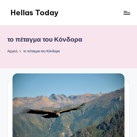
Hellas Today
Μετάβαση
σε
περιεχόμενο
το πέταγμα του Κόνδορα
Αρχική
το πέταγμα του Κόνδορα