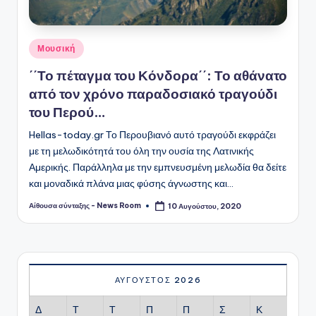
Αναρτήθηκε
Μουσική
σε
΄΄Το πέταγμα του Κόνδορα΄΄: Το αθάνατο
από τον χρόνο παραδοσιακό τραγούδι
του Περού…
Hellas-today.gr Το Περουβιανό αυτό τραγούδι εκφράζει
με τη μελωδικότητά του όλη την ουσία της Λατινικής
Αμερικής. Παράλληλα με την εμπνευσμένη μελωδία θα δείτε
και μοναδικά πλάνα μιας φύσης άγνωστης και…
Αίθουσα σύνταξης - News Room
10 Αυγούστου, 2020
Συγγραφέας:
ΑΎΓΟΥΣΤΟΣ 2026
Δ
Τ
Τ
Π
Π
Σ
Κ