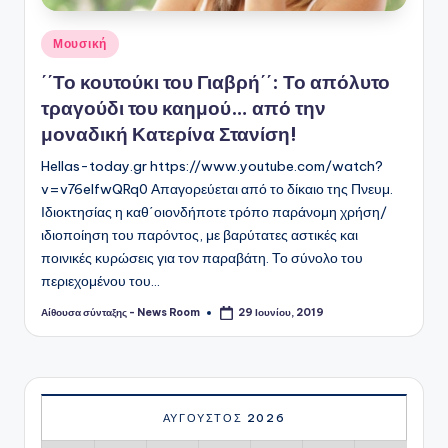
Αναρτήθηκε
Μουσική
σε
΄΄Το κουτούκι του Γιαβρή΄΄: Το απόλυτο
τραγούδι του καημού… από την
μοναδική Κατερίνα Στανίση!
Hellas-today.gr https://www.youtube.com/watch?
v=v76elfwQRq0 Απαγορεύεται από το δίκαιο της Πνευμ.
Ιδιοκτησίας η καθ΄οιονδήποτε τρόπο παράνομη χρήση/
ιδιοποίηση του παρόντος, με βαρύτατες αστικές και
ποινικές κυρώσεις για τον παραβάτη. Το σύνολο του
περιεχομένου του…
Αίθουσα σύνταξης - News Room
29 Ιουνίου, 2019
Συγγραφέας:
ΑΎΓΟΥΣΤΟΣ 2026