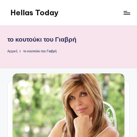
Hellas Today
Μετάβαση
σε
περιεχόμενο
το κουτούκι του Γιαβρή
Αρχική
το κουτούκι του Γιαβρή