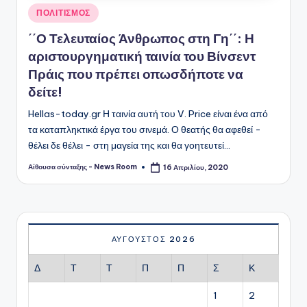
Αναρτήθηκε
ΠΟΛΙΤΙΣΜΟΣ
σε
΄΄Ο Τελευταίος Άνθρωπος στη Γη΄΄: Η
αριστουργηματική ταινία του Βίνσεντ
Πράις που πρέπει οπωσδήποτε να
δείτε!
Hellas-today.gr Η ταινία αυτή του V. Price είναι ένα από
τα καταπληκτικά έργα του σινεμά. Ο θεατής θα αφεθεί -
θέλει δε θέλει - στη μαγεία της και θα γοητευτεί…
Αίθουσα σύνταξης - News Room
16 Απριλίου, 2020
Συγγραφέας:
ΑΎΓΟΥΣΤΟΣ 2026
Δ
Τ
Τ
Π
Π
Σ
Κ
1
2