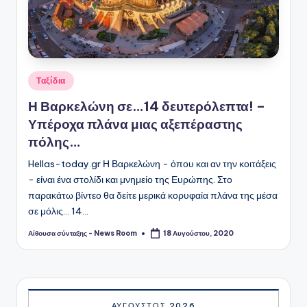
Αναρτήθηκε
Ταξίδια
σε
Η Βαρκελώνη σε…14 δευτερόλεπτα! –
Υπέροχα πλάνα μιας αξεπέραστης
πόλης…
Hellas-today.gr Η Βαρκελώνη - όπου και αν την κοιτάξεις
- είναι ένα στολίδι και μνημείο της Ευρώπης. Στο
παρακάτω βίντεο θα δείτε μερικά κορυφαία πλάνα της μέσα
σε μόλις... 14…
Αίθουσα σύνταξης - News Room
18 Αυγούστου, 2020
Συγγραφέας:
ΑΎΓΟΥΣΤΟΣ 2026