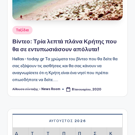
Αναρτήθηκε
Ταξίδια
σε
Βίντεο: Τρία λεπτά πλάνα Κρήτης που
θα σε εντυπωσιάσουν απόλυτα!
Hellas-today.gr Τα χρώματα του βίντεο που θα δείτε θα
σας εξάψουν τις αισθήσεις και θα σας κάνουν να
αναγνωρίσετε ότι η Κρήτη είναι ένα νησί που πρέπει
οπωσδήποτε να δείτε...…
Αίθουσα σύνταξης - News Room
8 Ιανουαρίου, 2020
Συγγραφέας:
ΑΎΓΟΥΣΤΟΣ 2026
Δ
Τ
Τ
Π
Π
Σ
Κ