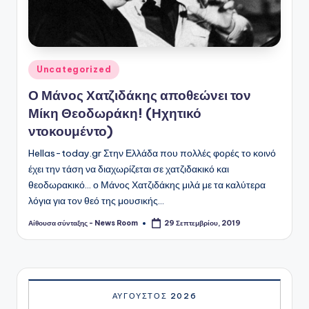
Αναρτήθηκε
Uncategorized
σε
Ο Μάνος Χατζιδάκης αποθεώνει τον
Μίκη Θεοδωράκη! (Ηχητικό
ντοκουμέντο)
Hellas-today.gr Στην Ελλάδα που πολλές φορές το κοινό
έχει την τάση να διαχωρίζεται σε χατζιδακικό και
θεοδωρακικό... ο Μάνος Χατζιδάκης μιλά με τα καλύτερα
λόγια για τον θεό της μουσικής…
Αίθουσα σύνταξης - News Room
29 Σεπτεμβρίου, 2019
Συγγραφέας:
ΑΎΓΟΥΣΤΟΣ 2026