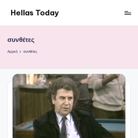
Hellas Today
Μετάβαση
σε
περιεχόμενο
συνθέτες
Αρχική
συνθέτες