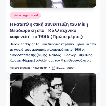
Αναρτήθηκε
Uncategorized
σε
Η καταπληκτική συνέντευξη του Μίκη
Θεοδωράκη στο ΄΄Καλλιτεχνικό
καφενείο΄΄ το 1986 (Πρώτο μέρος)
Hellas-today.gr Το ΄΄καλλιτεχνικό καφενείο΄΄ ήταν μια από
τις ωραιότερες εκπομπές πολιτισμού και το 1986 οι
οικοδεσπότες της (Μίμης Πλέσσας - Βασίλης Τσιβιλίκας -
Κώστας Φέρρης) φιλοξένησαν τον Μίκη Θεοδωράκη ο…
Αίθουσα σύνταξης - News Room
8 Μαΐου, 2020
Συγγραφέας: