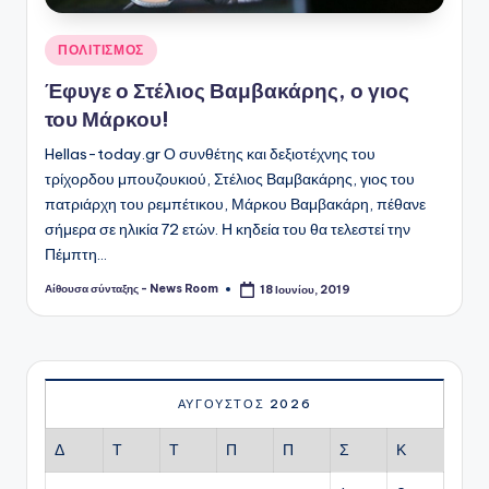
Αναρτήθηκε
ΠΟΛΙΤΙΣΜΟΣ
σε
Έφυγε ο Στέλιος Βαμβακάρης, ο γιος
του Μάρκου!
Hellas-today.gr Ο συνθέτης και δεξιοτέχνης του
τρίχορδου μπουζουκιού, Στέλιος Βαμβακάρης, γιος του
πατριάρχη του ρεμπέτικου, Μάρκου Βαμβακάρη, πέθανε
σήμερα σε ηλικία 72 ετών. Η κηδεία του θα τελεστεί την
Πέμπτη…
Αίθουσα σύνταξης - News Room
18 Ιουνίου, 2019
Συγγραφέας:
ΑΎΓΟΥΣΤΟΣ 2026
Δ
Τ
Τ
Π
Π
Σ
Κ