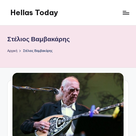
Hellas Today
Μετάβαση
σε
περιεχόμενο
Στέλιος Βαμβακάρης
Αρχική
Στέλιος Βαμβακάρης