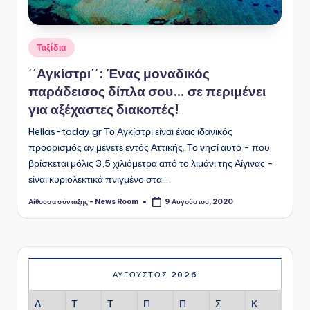
Αναρτήθηκε
Ταξίδια
σε
΄΄Αγκίστρι΄΄: Ένας μοναδικός
παράδεισος δίπλα σου… σε περιμένει
για αξέχαστες διακοπές!
Hellas-today.gr Το Αγκίστρι είναι ένας ιδανικός
προορισμός αν μένετε εντός Αττικής. Το νησί αυτό - που
βρίσκεται μόλις 3,5 χιλιόμετρα από το λιμάνι της Αίγινας -
είναι κυριολεκτικά πνιγμένο στα…
Αίθουσα σύνταξης - News Room
9 Αυγούστου, 2020
Συγγραφέας:
ΑΎΓΟΥΣΤΟΣ 2026
Δ
Τ
Τ
Π
Π
Σ
Κ