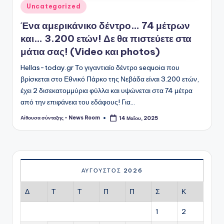
Αναρτήθηκε
Uncategorized
σε
Ένα αμερικάνικο δέντρο… 74 μέτρων
και… 3.200 ετών! Δε θα πιστεύετε στα
μάτια σας! (Video και photos)
Hellas-today.gr Το γιγαντιαίο δέντρο sequoia που
βρίσκεται στο Εθνικό Πάρκο της Νεβάδα είναι 3.200 ετών,
έχει 2 δισεκατομμύρια φύλλα και υψώνεται στα 74 μέτρα
από την επιφάνεια του εδάφους! Για…
Αίθουσα σύνταξης - News Room
14 Μαΐου, 2025
Συγγραφέας:
ΑΎΓΟΥΣΤΟΣ 2026
Δ
Τ
Τ
Π
Π
Σ
Κ
1
2