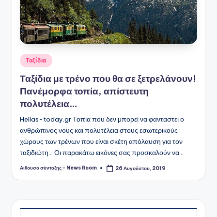
Αναρτήθηκε
Ταξίδια
σε
Ταξίδια με τρένο που θα σε ξετρελάνουν!
Πανέμορφα τοπία, απίστευτη
πολυτέλεια…
Hellas-today.gr Τοπία που δεν μπορεί να φανταστεί ο
ανθρώπινος νους και πολυτέλεια στους εσωτερικούς
χώρους των τρένων που είναι σκέτη απόλαυση για τον
ταξιδιώτη... Οι παρακάτω εικόνες σας προσκαλούν να…
Αίθουσα σύνταξης - News Room
26 Αυγούστου, 2019
Συγγραφέας: