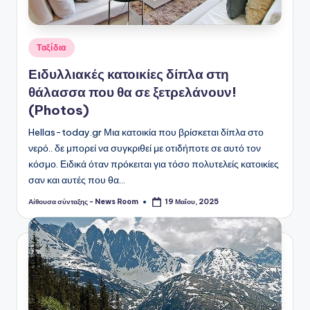
Αναρτήθηκε
Ταξίδια
σε
Ειδυλλιακές κατοικίες δίπλα στη
θάλασσα που θα σε ξετρελάνουν!
(Photos)
Hellas-today.gr Μια κατοικία που βρίσκεται δίπλα στο
νερό.. δε μπορεί να συγκριθεί με οτιδήποτε σε αυτό τον
κόσμο. Ειδικά όταν πρόκειται για τόσο πολυτελείς κατοικίες
σαν και αυτές που θα…
Αίθουσα σύνταξης - News Room
19 Μαΐου, 2025
Συγγραφέας: