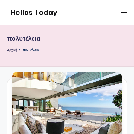
Hellas Today
Μετάβαση
σε
περιεχόμενο
πολυτέλεια
Αρχική
πολυτέλεια