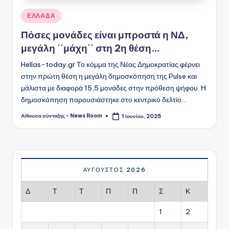
Αναρτήθηκε
ΕΛΛΑΔΑ
σε
Πόσες μονάδες είναι μπροστά η ΝΔ,
μεγάλη ΄΄μάχη΄΄ στη 2η θέση…
Hellas-today.gr Το κόμμα της Νέας Δημοκρατίας φέρνει
στην πρώτη θέση η μεγάλη δημοσκόπηση της Pulse και
μάλιστα με διαφορά 15,5 μονάδες στην πρόθεση ψήφου. Η
δημοσκόπηση παρουσιάστηκε στο κεντρικό δελτίο…
Αίθουσα σύνταξης - News Room
1 Ιουνίου, 2025
Συγγραφέας:
ΑΎΓΟΥΣΤΟΣ 2026
Δ
Τ
Τ
Π
Π
Σ
Κ
1
2