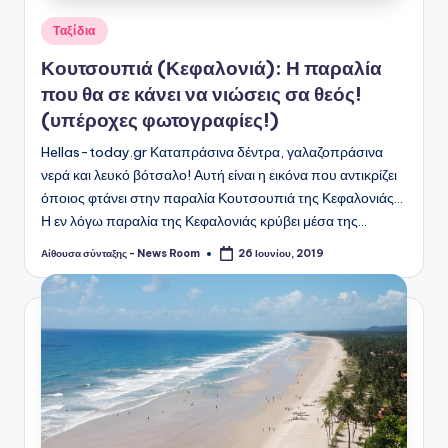
Αναρτήθηκε
Ταξίδια
σε
Κουτσουπιά (Κεφαλονιά): Η παραλία
που θα σε κάνει να νιώσεις σα θεός!
(υπέροχες φωτογραφίες!)
Hellas-today.gr Καταπράσινα δέντρα, γαλαζοπράσινα
νερά και λευκό βότσαλο! Αυτή είναι η εικόνα που αντικρίζει
όποιος φτάνει στην παραλία Κουτσουπιά της Κεφαλονιάς...
Η εν λόγω παραλία της Κεφαλονιάς κρύβει μέσα της…
Αίθουσα σύνταξης - News Room
26 Ιουνίου, 2019
Συγγραφέας: