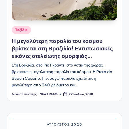
Αναρτήθηκε
Ταξίδια
σε
Η μεγαλύτερη παραλία του κόσμου
βρίσκεται στη Βραζιλία! Εντυπωσιακές
εικόνες ατελείωτης ομορφιάς…
Στη Βραζιλία, στο Ρίο Γκράντε, στα νότια της χώρας...
βρίσκεται η μεγαλύτερη παραλία του κόσμου. Η Praia do
Beach Cassino. Η εν λόγω παραλία έχει έκταση
μεγαλύτερη από 240 χιλιόμετρα και…
Αίθουσα σύνταξης - News Room
27 Ιουλίου, 2018
Συγγραφέας:
ΑΎΓΟΥΣΤΟΣ 2026