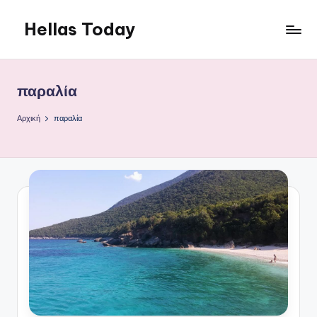
Hellas Today
Μετάβαση
σε
περιεχόμενο
παραλία
Αρχική
παραλία