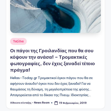
Αναρτήθηκε
Ταξίδια
σε
Οι πάγοι της Γροιλανδίας που θα σου
κόψουν την ανάσα! – Τρομακτικές
φωτογραφίες, δεν έχεις ξαναδεί τέτοιο
πράγμα!
Hellas-Today.gr Τρομακτικοί όγκοι πάγου που θα σε
αφήσουν άναυδο! όγκοι που δεν έχεις ξαναδεί! Για να
θαυμάσεις τη δύναμη, τη μεγαλοπρέπεια της φύσης...
Απαγορεύεται από το δίκαιο της Πνευμ. Ιδιοκτησίας…
Αίθουσα σύνταξης - News Room
19 Φεβρουαρίου, 2019
Συγγραφέας: