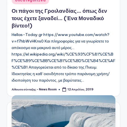
Uncategorized
σε
Οι πάγοι της Γροιλανδίας… όπως δεν
τους έχετε ξαναδεί… (Ένα Μοναδικό
βίντεο!)
Hellas-Today.gr https://www.youtube.com/watch?
v=f7hbWvHKns0 Και πληροφορίες για να γνωρίσετε το
απόκοσμο και μακρινό αυτό μέρος...
https://el.wikipedia.org/wiki/%CE%93%CF%81%CE%B
F%CE%B9%CE%BB%CE%B1%CE%BD%CE%B4%CE%AF
%CE%B1 Απαγορεύεται από το δίκαιο της Πνευμ.
Ιδιοκτησίας η καθ΄οιονδήποτε τρόπο παράνομη χρήση/
ιδιοποίηση του παρόντος, με βαρύτατες…
Αίθουσα σύνταξης - News Room
12 Απριλίου, 2019
Συγγραφέας: