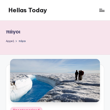
Hellas Today
Μετάβαση
σε
περιεχόμενο
πάγοι
Αρχική
πάγοι
Αναρτήθηκε