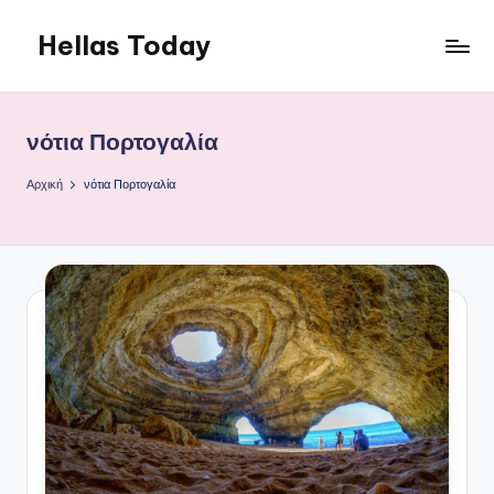
Hellas Today
Μετάβαση
σε
περιεχόμενο
νότια Πορτογαλία
Αρχική
νότια Πορτογαλία