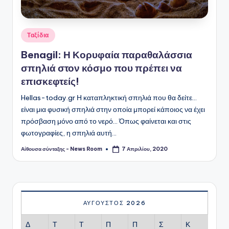
Αναρτήθηκε
Ταξίδια
σε
Benagil: Η Κορυφαία παραθαλάσσια
σπηλιά στον κόσμο που πρέπει να
επισκεφτείς!
Hellas-today.gr Η καταπληκτική σπηλιά που θα δείτε...
είναι μια φυσική σπηλιά στην οποία μπορεί κάποιος να έχει
πρόσβαση μόνο από το νερό... Όπως φαίνεται και στις
φωτογραφίες, η σπηλιά αυτή…
Αίθουσα σύνταξης - News Room
7 Απριλίου, 2020
Συγγραφέας:
ΑΎΓΟΥΣΤΟΣ 2026
Δ
Τ
Τ
Π
Π
Σ
Κ