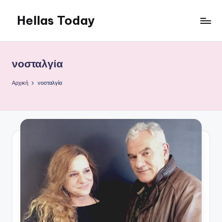
Hellas Today
Μετάβαση
σε
περιεχόμενο
νοσταλγία
Αρχική
νοσταλγία