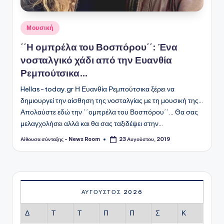
Αναρτήθηκε
Μουσική
σε
΄΄Η ομπρέλα του Βοσπόρου΄΄: Ένα
νοσταλγικό χάδι από την Ευανθία
Ρεμπούτσικα…
Hellas-today.gr Η Ευανθία Ρεμπούτσικα ξέρει να
δημιουργεί την αίσθηση της νοσταλγίας με τη μουσική της...
Απολαύστε εδώ την ΄΄ομπρέλα του Βοσπόρου΄΄... Θα σας
μελαγχολήσει αλλά και θα σας ταξιδέψει στην…
Αίθουσα σύνταξης - News Room
23 Αυγούστου, 2019
Συγγραφέας:
ΑΎΓΟΥΣΤΟΣ 2026
Δ
Τ
Τ
Π
Π
Σ
Κ