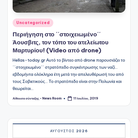
Αναρτήθηκε
Uncategorized
σε
Περιήγηση στο ΄΄στοιχειωμένο΄΄
Άουσβιτς, τον τόπο του ατελείωτου
Μαρτυρίου! (Video από drone)
Hellas-today.gr Αυτό το βίντεο από drone παρουσιάζει το
΄΄στοιχειωμένο΄΄ στρατόπεδο συγκέντρωσης των ναζί...
εβδομήντα ολόκληρα έτη μετά την απελευθέρωσή του από
τους Σοβιετικούς... Το στρατόπεδο είναι στην Πολωνία και
θεωρείται…
Αίθουσα σύνταξης - News Room
11 Ιουλίου, 2019
Συγγραφέας:
ΑΎΓΟΥΣΤΟΣ 2026