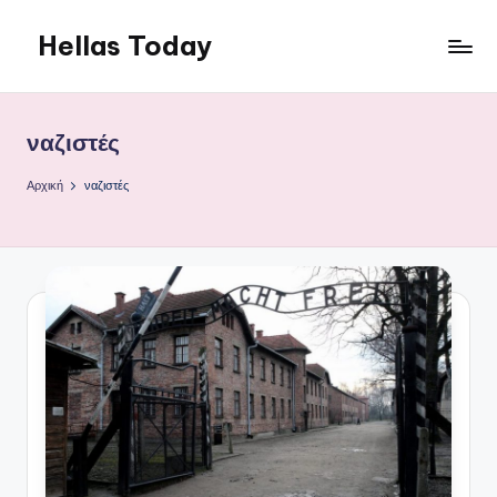
Hellas Today
Μετάβαση
σε
περιεχόμενο
ναζιστές
Αρχική
ναζιστές