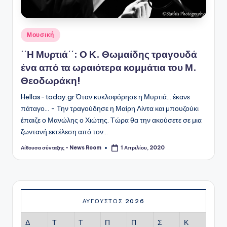
Αναρτήθηκε
Μουσική
σε
΄΄Η Μυρτιά΄΄: Ο Κ. Θωμαίδης τραγουδά
ένα από τα ωραιότερα κομμάτια του Μ.
Θεοδωράκη!
Hellas-today.gr Όταν κυκλοφόρησε η Μυρτιά... έκανε
πάταγο... - Την τραγούδησε η Μαίρη Λίντα και μπουζούκι
έπαιζε ο Μανώλης ο Χιώτης. Τώρα θα την ακούσετε σε μια
ζωντανή εκτέλεση από τον…
Αίθουσα σύνταξης - News Room
1 Απριλίου, 2020
Συγγραφέας:
ΑΎΓΟΥΣΤΟΣ 2026
Δ
Τ
Τ
Π
Π
Σ
Κ