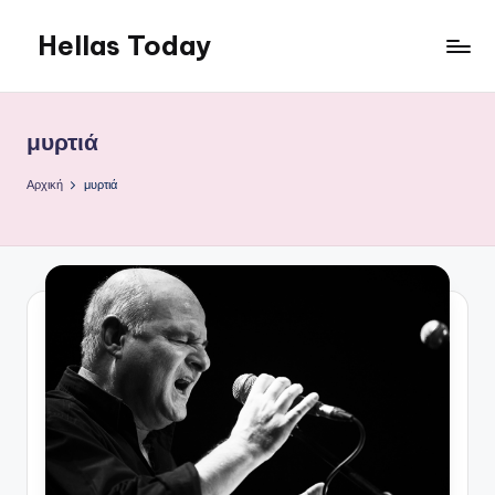
Hellas Today
Μετάβαση
σε
περιεχόμενο
μυρτιά
Αρχική
μυρτιά