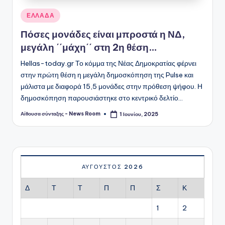
Αναρτήθηκε
ΕΛΛΑΔΑ
σε
Πόσες μονάδες είναι μπροστά η ΝΔ,
μεγάλη ΄΄μάχη΄΄ στη 2η θέση…
Hellas-today.gr Το κόμμα της Νέας Δημοκρατίας φέρνει
στην πρώτη θέση η μεγάλη δημοσκόπηση της Pulse και
μάλιστα με διαφορά 15,5 μονάδες στην πρόθεση ψήφου. Η
δημοσκόπηση παρουσιάστηκε στο κεντρικό δελτίο…
Αίθουσα σύνταξης - News Room
1 Ιουνίου, 2025
Συγγραφέας:
ΑΎΓΟΥΣΤΟΣ 2026
Δ
Τ
Τ
Π
Π
Σ
Κ
1
2