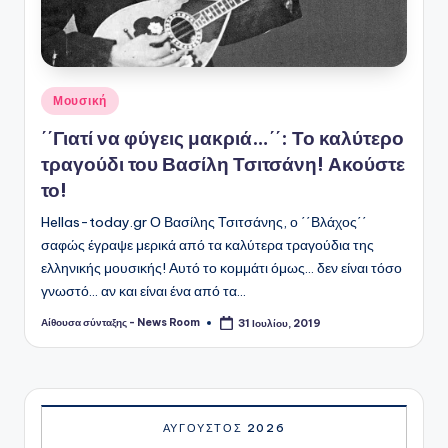
Αναρτήθηκε
Μουσική
σε
΄΄Γιατί να φύγεις μακριά…΄΄: Το καλύτερο
τραγούδι του Βασίλη Τσιτσάνη! Ακούστε
το!
Hellas-today.gr Ο Βασίλης Τσιτσάνης, ο ΄΄Βλάχος΄΄
σαφώς έγραψε μερικά από τα καλύτερα τραγούδια της
ελληνικής μουσικής! Αυτό το κομμάτι όμως... δεν είναι τόσο
γνωστό... αν και είναι ένα από τα…
Αίθουσα σύνταξης - News Room
31 Ιουλίου, 2019
Συγγραφέας:
ΑΎΓΟΥΣΤΟΣ 2026