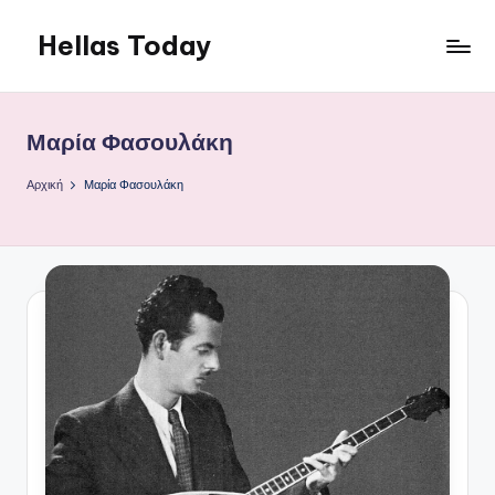
Hellas Today
Μετάβαση
σε
περιεχόμενο
Μαρία Φασουλάκη
Αρχική
Μαρία Φασουλάκη