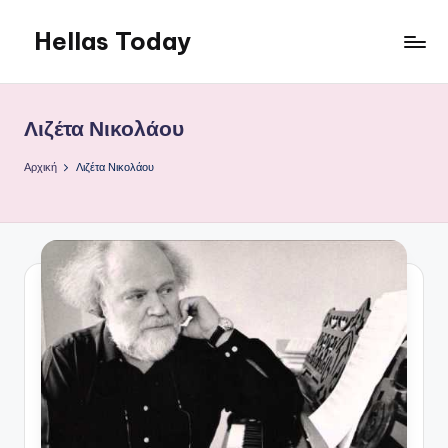
Hellas Today
Μετάβαση
σε
περιεχόμενο
Λιζέτα Νικολάου
Αρχική
Λιζέτα Νικολάου