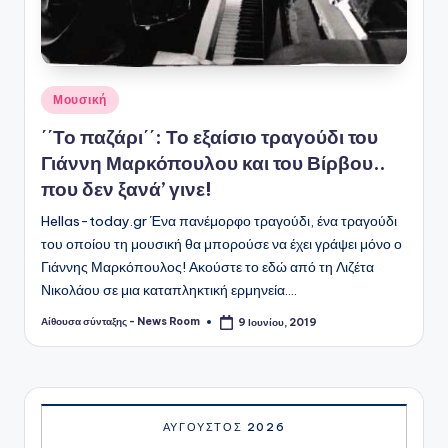
Αναρτήθηκε
Μουσική
σε
΄΄Το παζάρι΄΄: Το εξαίσιο τραγούδι του
Γιάννη Μαρκόπουλου και του Βίρβου..
που δεν ξανά’ γινε!
Hellas-today.gr Ένα πανέμορφο τραγούδι, ένα τραγούδι
του οποίου τη μουσική θα μπορούσε να έχει γράψει μόνο ο
Γιάννης Μαρκόπουλος! Ακούστε το εδώ από τη Λιζέτα
Νικολάου σε μια καταπληκτική ερμηνεία.…
Αίθουσα σύνταξης - News Room
9 Ιουνίου, 2019
Συγγραφέας:
ΑΎΓΟΥΣΤΟΣ 2026