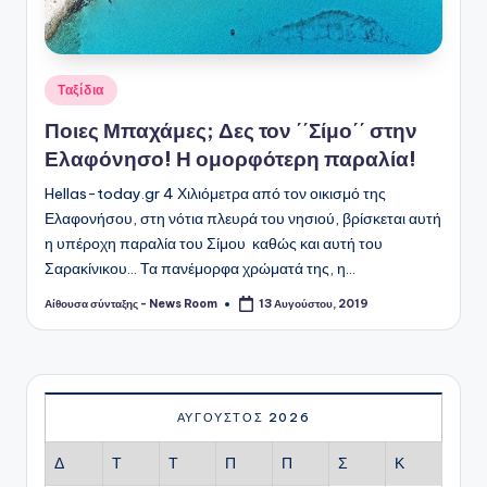
Αναρτήθηκε
Ταξίδια
σε
Ποιες Μπαχάμες; Δες τον ΄΄Σίμο΄΄ στην
Ελαφόνησο! Η ομορφότερη παραλία!
Hellas-today.gr 4 Χιλιόμετρα από τον οικισμό της
Ελαφονήσου, στη νότια πλευρά του νησιού, βρίσκεται αυτή
η υπέροχη παραλία του Σίμου καθώς και αυτή του
Σαρακίνικου... Τα πανέμορφα χρώματά της, η…
Αίθουσα σύνταξης - News Room
13 Αυγούστου, 2019
Συγγραφέας:
ΑΎΓΟΥΣΤΟΣ 2026
Δ
Τ
Τ
Π
Π
Σ
Κ