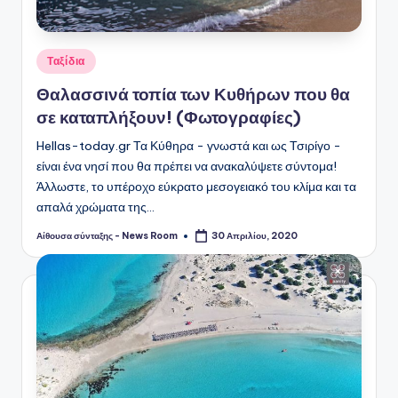
Αναρτήθηκε
Ταξίδια
σε
Θαλασσινά τοπία των Κυθήρων που θα
σε καταπλήξουν! (Φωτογραφίες)
Hellas-today.gr Τα Κύθηρα - γνωστά και ως Τσιρίγο -
είναι ένα νησί που θα πρέπει να ανακαλύψετε σύντομα!
Άλλωστε, το υπέροχο εύκρατο μεσογειακό του κλίμα και τα
απαλά χρώματα της…
Αίθουσα σύνταξης - News Room
30 Απριλίου, 2020
Συγγραφέας: