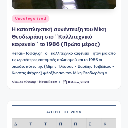
Αναρτήθηκε
Uncategorized
σε
Η καταπληκτική συνέντευξη του Μίκη
Θεοδωράκη στο ΄΄Καλλιτεχνικό
καφενείο΄΄ το 1986 (Πρώτο μέρος)
Hellas-today.gr Το ΄΄καλλιτεχνικό καφενείο΄΄ ήταν μια από
τις ωραιότερες εκπομπές πολιτισμού και το 1986 οι
οικοδεσπότες της (Μίμης Πλέσσας - Βασίλης Τσιβιλίκας -
Κώστας Φέρρης) φιλοξένησαν τον Μίκη Θεοδωράκη ο…
Αίθουσα σύνταξης - News Room
8 Μαΐου, 2020
Συγγραφέας:
ΑΎΓΟΥΣΤΟΣ 2026
Δ
Τ
Τ
Π
Π
Σ
Κ