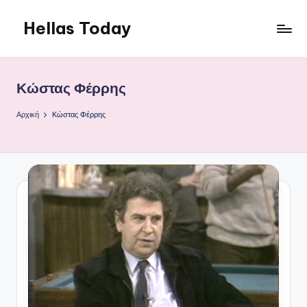
Hellas Today
Μετάβαση
σε
περιεχόμενο
Κώστας Φέρρης
Αρχική
Κώστας Φέρρης