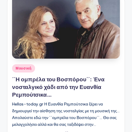
Αναρτήθηκε
Μουσική
σε
΄΄Η ομπρέλα του Βοσπόρου΄΄: Ένα
νοσταλγικό χάδι από την Ευανθία
Ρεμπούτσικα…
Hellas-today.gr Η Ευανθία Ρεμπούτσικα ξέρει να
δημιουργεί την αίσθηση της νοσταλγίας με τη μουσική της...
Απολαύστε εδώ την ΄΄ομπρέλα του Βοσπόρου΄΄... Θα σας
μελαγχολήσει αλλά και θα σας ταξιδέψει στην…