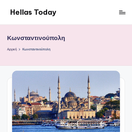
Hellas Today
Μετάβαση
σε
περιεχόμενο
Κωνσταντινούπολη
Αρχική
Κωνσταντινούπολη