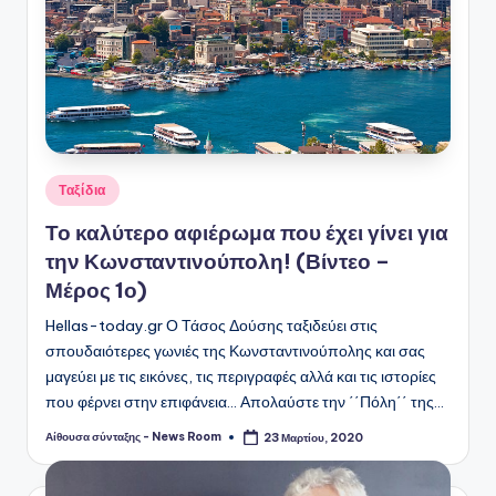
Αναρτήθηκε
Ταξίδια
σε
Το καλύτερο αφιέρωμα που έχει γίνει για
την Κωνσταντινούπολη! (Βίντεο –
Μέρος 1ο)
Hellas-today.gr Ο Τάσος Δούσης ταξιδεύει στις
σπουδαιότερες γωνιές της Κωνσταντινούπολης και σας
μαγεύει με τις εικόνες, τις περιγραφές αλλά και τις ιστορίες
που φέρνει στην επιφάνεια... Απολαύστε την ΄΄Πόλη΄΄ της…
Αίθουσα σύνταξης - News Room
23 Μαρτίου, 2020
Συγγραφέας: