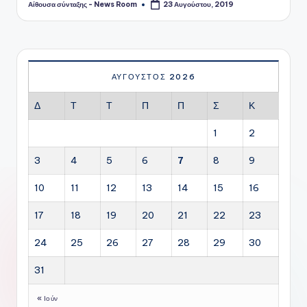
Αίθουσα σύνταξης - News Room
23 Αυγούστου, 2019
Συγγραφέας:
ΑΎΓΟΥΣΤΟΣ 2026
Δ
Τ
Τ
Π
Π
Σ
Κ
1
2
3
4
5
6
7
8
9
10
11
12
13
14
15
16
17
18
19
20
21
22
23
24
25
26
27
28
29
30
31
« Ιούν