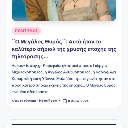
Αναρτήθηκε
ΠΟΛΙΤΙΣΜΟΣ
σε
΄΄Ο Μεγάλος Θυμός΄΄: Αυτό ήταν το
καλύτερο σήριαλ της χρυσής εποχής της
τηλεόρασης…
Hellas-today.gr Κορυφαίοι ηθοποιοί όπως ο Γιώργος
Μιχαλακόπουλος, η Άγγελος Αντωνόπουλος, η Καριοφυλιά
Καραμπέτη και η Υβόννη Μαλτέζου πρωταγωνίστησαν στο
ποιοτικότερο σήριαλ εκείνης της εποχής... Ο Μεγάλο θυμός
είναι ένα αξεπέραστο…
Αίθουσα σύνταξης - News Room
8 Μαΐου, 2025
Συγγραφέας: