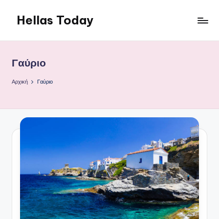
Hellas Today
Μετάβαση
σε
περιεχόμενο
Γαύριο
Αρχική
Γαύριο