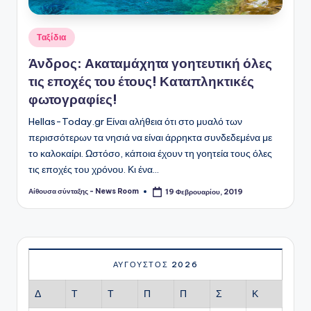
Αναρτήθηκε
Ταξίδια
σε
Άνδρος: Ακαταμάχητα γοητευτική όλες
τις εποχές του έτους! Καταπληκτικές
φωτογραφίες!
Hellas-Today.gr Είναι αλήθεια ότι στο μυαλό των
περισσότερων τα νησιά να είναι άρρηκτα συνδεδεμένα με
το καλοκαίρι. Ωστόσο, κάποια έχουν τη γοητεία τους όλες
τις εποχές του χρόνου. Κι ένα…
Αίθουσα σύνταξης - News Room
19 Φεβρουαρίου, 2019
Συγγραφέας:
ΑΎΓΟΥΣΤΟΣ 2026
Δ
Τ
Τ
Π
Π
Σ
Κ