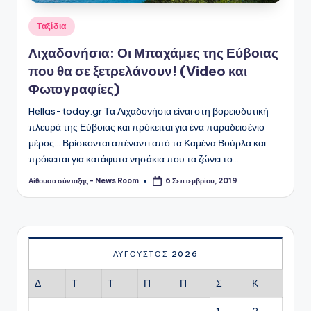
Αναρτήθηκε
Ταξίδια
σε
Λιχαδονήσια: Οι Μπαχάμες της Εύβοιας
που θα σε ξετρελάνουν! (Video και
Φωτογραφίες)
Hellas-today.gr Τα Λιχαδονήσια είναι στη βορειοδυτική
πλευρά της Εύβοιας και πρόκειται για ένα παραδεισένιο
μέρος... Βρίσκονται απέναντι από τα Καμένα Βούρλα και
πρόκειται για κατάφυτα νησάκια που τα ζώνει το…
Αίθουσα σύνταξης - News Room
6 Σεπτεμβρίου, 2019
Συγγραφέας:
ΑΎΓΟΥΣΤΟΣ 2026
Δ
Τ
Τ
Π
Π
Σ
Κ
1
2