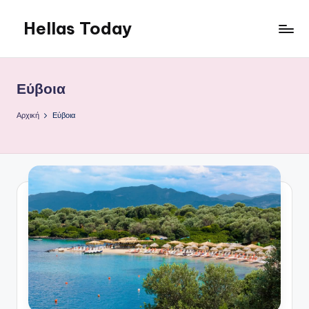
Hellas Today
Μετάβαση
σε
περιεχόμενο
Εύβοια
Αρχική
Εύβοια