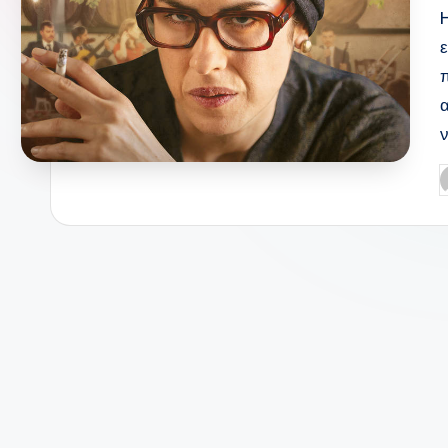
H
α
Σ