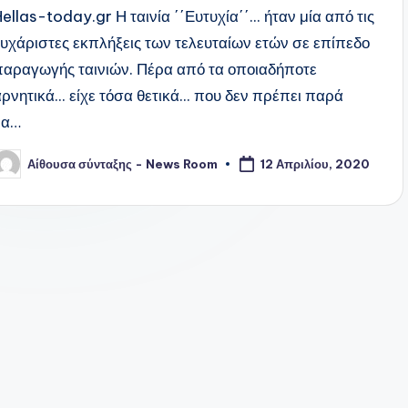
ellas-today.gr Η ταινία ΄΄Ευτυχία΄΄... ήταν μία από τις
ευχάριστες εκπλήξεις των τελευταίων ετών σε επίπεδο
παραγωγής ταινιών. Πέρα από τα οποιαδήποτε
ρνητικά... είχε τόσα θετικά... που δεν πρέπει παρά
να…
Αίθουσα σύνταξης - News Room
12 Απριλίου, 2020
υγγραφέας: