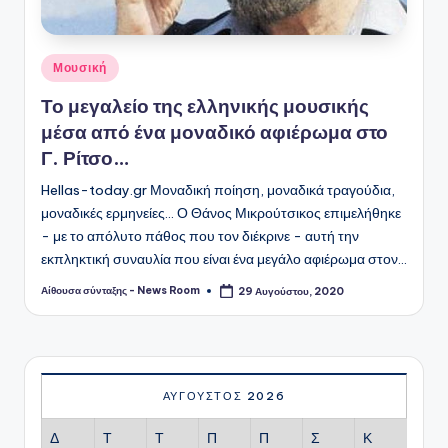
Αναρτήθηκε
Μουσική
σε
Το μεγαλείο της ελληνικής μουσικής
μέσα από ένα μοναδικό αφιέρωμα στο
Γ. Ρίτσο…
Hellas-today.gr Μοναδική ποίηση, μοναδικά τραγούδια,
μοναδικές ερμηνείες... Ο Θάνος Μικρούτσικος επιμελήθηκε
- με το απόλυτο πάθος που τον διέκρινε - αυτή την
εκπληκτική συναυλία που είναι ένα μεγάλο αφιέρωμα στον…
Αίθουσα σύνταξης - News Room
29 Αυγούστου, 2020
Συγγραφέας:
ΑΎΓΟΥΣΤΟΣ 2026
Δ
Τ
Τ
Π
Π
Σ
Κ