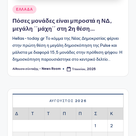
Αναρτήθηκε
ΕΛΛΑΔΑ
σε
Πόσες μονάδες είναι μπροστά η ΝΔ,
μεγάλη ΄΄μάχη΄΄ στη 2η θέση…
Hellas-today.gr Το κόμμα της Νέας Δημοκρατίας φέρνει
στην πρώτη θέση η μεγάλη δημοσκόπηση της Pulse και
μάλιστα με διαφορά 15,5 μονάδες στην πρόθεση ψήφου. Η
δημοσκόπηση παρουσιάστηκε στο κεντρικό δελτίο…
Αίθουσα σύνταξης - News Room
1 Ιουνίου, 2025
Συγγραφέας:
ΑΎΓΟΥΣΤΟΣ 2026
Δ
Τ
Τ
Π
Π
Σ
Κ
1
2