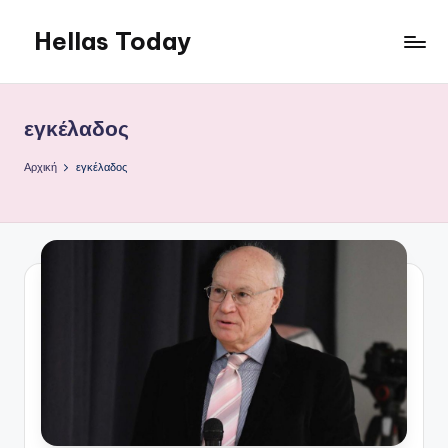
Hellas Today
Μετάβαση
σε
περιεχόμενο
εγκέλαδος
Αρχική
εγκέλαδος