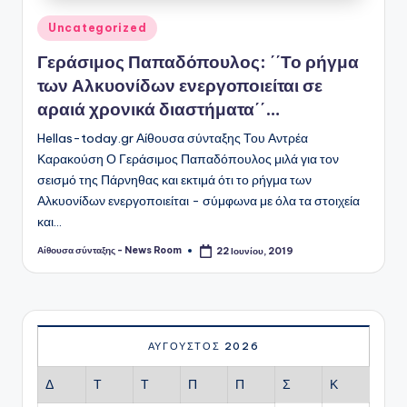
Αναρτήθηκε
Uncategorized
σε
Γεράσιμος Παπαδόπουλος: ΄΄Το ρήγμα
των Αλκυονίδων ενεργοποιείται σε
αραιά χρονικά διαστήματα΄΄…
Hellas-today.gr Αίθουσα σύνταξης Του Αντρέα
Καρακούση Ο Γεράσιμος Παπαδόπουλος μιλά για τον
σεισμό της Πάρνηθας και εκτιμά ότι το ρήγμα των
Αλκυονίδων ενεργοποιείται - σύμφωνα με όλα τα στοιχεία
και…
Αίθουσα σύνταξης - News Room
22 Ιουνίου, 2019
Συγγραφέας:
ΑΎΓΟΥΣΤΟΣ 2026
Δ
Τ
Τ
Π
Π
Σ
Κ