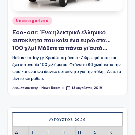
Αναρτήθηκε
Uncategorized
σε
Eco-car: Ένα ηλεκτρικό ελληνικό
αυτοκίνητο που καίει ένα ευρώ στα…
100 χλμ! Μάθετε τα πάντα γι’αυτό…
Hellas-today.gr Χρειάζεται μόνο 5-7 ώρες φόρτιση και
έχει αυτονομία 100 χιλιόμετρα. Φτάνει τα 80 χιλιόμετρα την
ώρα και είναι ένα ιδανικό αυτοκίνητο για την πόλη... Δείτε τα
βίντεο και μάθετε…
Αίθουσα σύνταξης - News Room
13 Αυγούστου, 2019
Συγγραφέας:
ΑΎΓΟΥΣΤΟΣ 2026
Δ
Τ
Τ
Π
Π
Σ
Κ