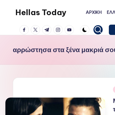
Hellas Today
ΑΡΧΙΚΗ
ΕΛΛ
Μετάβαση
σε
facebook.com
twitter.com
t.me
instagram.com
youtube.com
περιεχόμενο
αρρώστησα στα ξένα μακριά σο
Α
σ