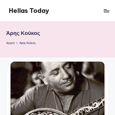
Hellas Today
Μετάβαση
σε
περιεχόμενο
Άρης Κούκος
Αρχική
Άρης Κούκος