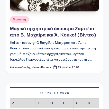
Αναρτήθηκε
Μουσική
σε
Μαγικό ορχηστρικό άκουσμα Ζαμπέτα
από Β. Μαχαίρα και Ά. Κούκο! (Βίντεο)
Hellas-today.gr Ο Βαγγέλης Μαχαίρας και ο Άρης
Κούκος, δύο μουσικοί που χρόνια τώρα είναι στην πρώτη
γραμμή, παίζουν κάποια ορχηστρικά του μεγάλου
δασκάλου Γιώργου Ζαμπέτα και μαγεύουν με τον ήχο…
Αίθουσα σύνταξης - News Room
22 Ιουνίου, 2020
Συγγραφέας:
ΑΎΓΟΥΣΤΟΣ 2026
Δ
Τ
Τ
Π
Π
Σ
Κ