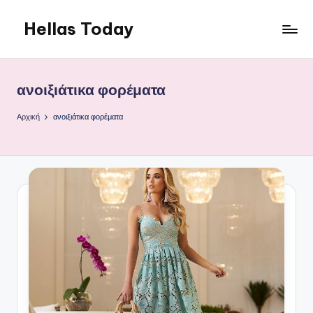
Hellas Today
Μετάβαση
σε
περιεχόμενο
ανοιξιάτικα φορέματα
Αρχική
ανοιξιάτικα φορέματα