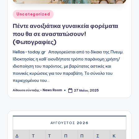
Αναρτήθηκε
Uncategorized
σε
Πέντε ανοιξιάτικα γυναικεία φορέματα
που θα σε αναστατώσουν!
(Φωτογραφίες)
Hellas-today.gr Απαγορεύεται από το δίκαιο της Πνευμ.
Ιδιοκτησίας η καθ΄οιονδήποτε τρόπο παράνομη χρήση/
ιδιοποίηση του παρόντος, με βαρύτατες αστικές και
ποινικές κυρώσεις για τον παραβάτη. Το σύνολο του
περιεχομένου του…
Αίθουσα σύνταξης - News Room
27 Μαΐου, 2025
Συγγραφέας:
ΑΎΓΟΥΣΤΟΣ 2026
Δ
Τ
Τ
Π
Π
Σ
Κ