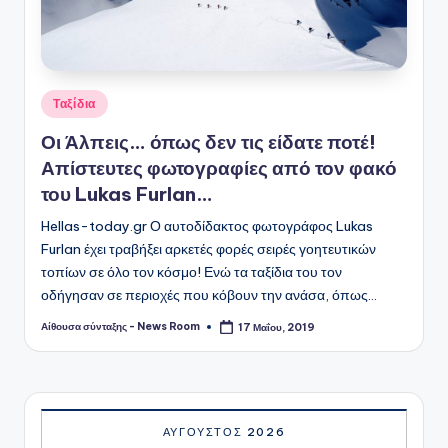
Αναρτήθηκε
Ταξίδια
σε
Οι Άλπεις… όπως δεν τις είδατε ποτέ!
Απίστευτες φωτογραφίες από τον φακό
του Lukas Furlan…
Hellas-today.gr Ο αυτοδίδακτος φωτογράφος Lukas
Furlan έχει τραβήξει αρκετές φορές σειρές γοητευτικών
τοπίων σε όλο τον κόσμο! Ενώ τα ταξίδια του τον
οδήγησαν σε περιοχές που κόβουν την ανάσα, όπως…
Αίθουσα σύνταξης - News Room
17 Μαΐου, 2019
Συγγραφέας:
ΑΎΓΟΥΣΤΟΣ 2026