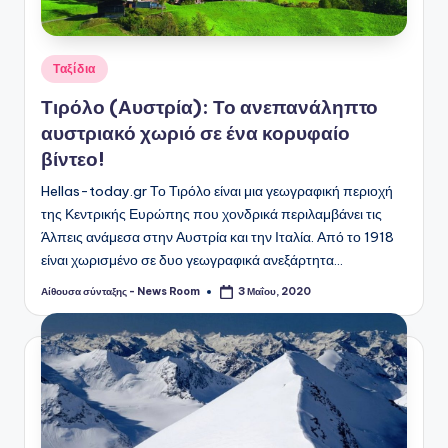
Αναρτήθηκε
Ταξίδια
σε
Τιρόλο (Αυστρία): Το ανεπανάληπτο
αυστριακό χωριό σε ένα κορυφαίο
βίντεο!
Hellas-today.gr Το Τιρόλο είναι μια γεωγραφική περιοχή
της Κεντρικής Ευρώπης που χονδρικά περιλαμβάνει τις
Άλπεις ανάμεσα στην Αυστρία και την Ιταλία. Από το 1918
είναι χωρισμένο σε δυο γεωγραφικά ανεξάρτητα…
Αίθουσα σύνταξης - News Room
3 Μαΐου, 2020
Συγγραφέας: