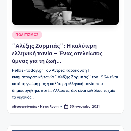
Αναρτήθηκε
ΠΟΛΙΤΙΣΜΟΣ
σε
΄΄Αλέξης Ζορμπάς΄΄: Η καλύτερη
ελληνική ταινία – Ένας ατελείωτος
ύμνος για τη ζωή…
Hellas-today.gr Του Αντρέα Καρακούση Η
κινηματογραφική ταινία ΄΄Αλέξης Ζορμπάς΄΄ του 1964 είναι
κατά τη γνώμη μας η καλύτερη ελληνική ταινία που
δημιουργήθηκε ποτέ… Άλλωστε, δεν είναι καθόλου τυχαίο
το γεγονός…
Αίθουσα σύνταξης - News Room
30 Ιανουαρίου, 2021
Συγγραφέας: