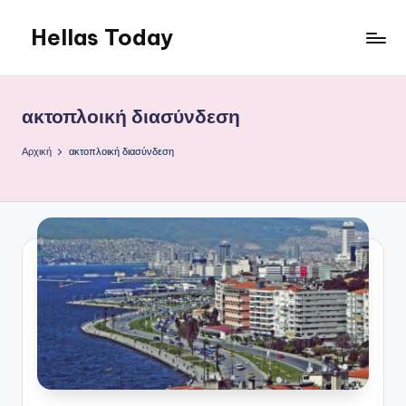
Hellas Today
Μετάβαση
σε
περιεχόμενο
ακτοπλοική διασύνδεση
Αρχική
ακτοπλοική διασύνδεση