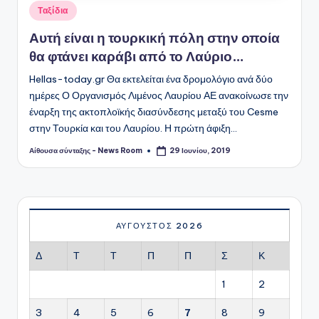
Αναρτήθηκε
Ταξίδια
σε
Αυτή είναι η τουρκική πόλη στην οποία
θα φτάνει καράβι από το Λαύριο…
Hellas-today.gr Θα εκτελείται ένα δρομολόγιο ανά δύο
ημέρες Ο Οργανισμός Λιμένος Λαυρίου ΑΕ ανακοίνωσε την
έναρξη της ακτοπλοϊκής διασύνδεσης μεταξύ του Cesme
στην Τουρκία και του Λαυρίου. Η πρώτη άφιξη…
Αίθουσα σύνταξης - News Room
29 Ιουνίου, 2019
Συγγραφέας:
ΑΎΓΟΥΣΤΟΣ 2026
Δ
Τ
Τ
Π
Π
Σ
Κ
1
2
3
4
5
6
7
8
9